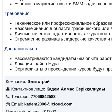
Участие в маркетинговых и SMM задачах по в
Требования:
Техническое или профессиональное образова
Базовые знания в области графического или 
Личные качества: адаптивность, аккуратность
Стремление развивать лидерские качества и
Дополнительно:
Рассматриваются кандидаты без опыта рабо
Локация: район Нұра
Сертификаты о прохождении курсов будут п
Компания:
Элитстрой
👤 Контактное лицо:
Қадем Алмас Серікқалиұлы
📞 Телефон:
77066842583
📩 Email:
kadem2006@icloud.com
Почтовый индекс: 010000