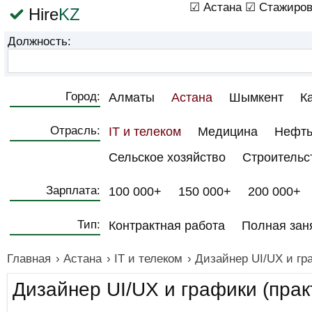
☑ Астана
☑ Стажиров
Hire
KZ
Должность:
Город:
Алматы
Астана
Шымкент
К
Отрасль:
IT и телеком
Медицина
Нефть
Сельское хозяйство
Строительс
Зарплата:
100 000+
150 000+
200 000+
Тип:
Контрактная работа
Полная зан
Главная
›
Астана
›
IT и телеком
›
Дизайнер UI/UX и гр
Дизайнер UI/UX и графики (прак