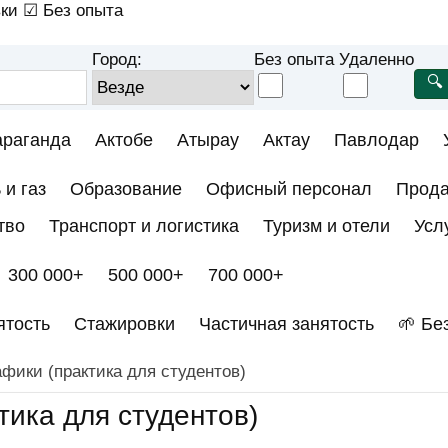
ки
☑ Без опыта
Город:
Без опыта
Удаленно
араганда
Актобе
Атырау
Актау
Павлодар
 и газ
Образование
Офисный персонал
Прод
тво
Транспорт и логистика
Туризм и отели
Усл
300 000+
500 000+
700 000+
ятость
Стажировки
Частичная занятость
🌱 Бе
афики (практика для студентов)
тика для студентов)