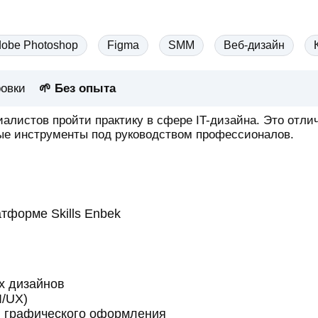
obe Photoshop
Figma
SMM
Веб-дизайн
овки
🌱 Без опыта
листов пройти практику в сфере IT-дизайна. Это отлич
ые инструменты под руководством профессионалов.
тформе Skills Enbek
х дизайнов
I/UX)
и графического оформления