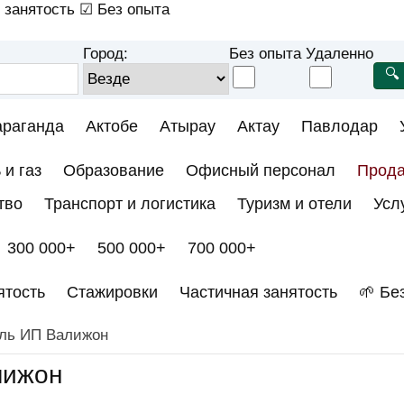
 занятость
☑ Без опыта
Город:
Без опыта
Удаленно
араганда
Актобе
Атырау
Актау
Павлодар
 и газ
Образование
Офисный персонал
Прод
тво
Транспорт и логистика
Туризм и отели
Усл
300 000+
500 000+
700 000+
ятость
Стажировки
Частичная занятость
🌱 Бе
ель ИП Валижон
лижон