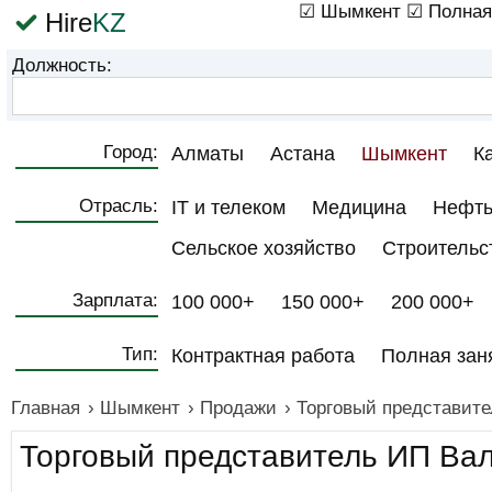
☑ Шымкент
☑ Полная
Hire
KZ
Должность:
Город:
Алматы
Астана
Шымкент
К
Отрасль:
IT и телеком
Медицина
Нефть
Сельское хозяйство
Строительс
Зарплата:
100 000+
150 000+
200 000+
Тип:
Контрактная работа
Полная зан
Главная
›
Шымкент
›
Продажи
›
Торговый представит
Торговый представитель ИП Ва