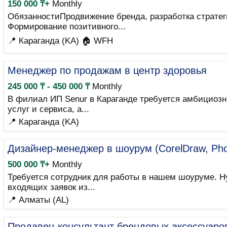
150 000 ₸+
Monthly
ОбязанностиПродвижение бренда, разработка стратег
Формирование позитивного...
📍 Караганда (KA)
🏠 WFH
Менеджер по продажам в центр здоровья
245 000 ₸ - 450 000 ₸
Monthly
В филиал ИП Senur в Караганде требуется амбициоз
услуг и сервиса, а...
📍 Караганда (KA)
Дизайнер-менеджер в шоурум (CorelDraw, Pho
500 000 ₸+
Monthly
Требуется сотрудник для работы в нашем шоуруме. Н
входящих заявок из...
📍 Алматы (AL)
Продавец-консультант брендовых аксессуаро