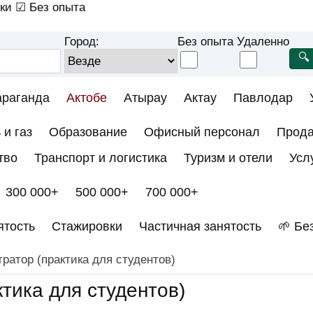
ки
☑ Без опыта
Город:
Без опыта
Удаленно
араганда
Актобе
Атырау
Актау
Павлодар
 и газ
Образование
Офисный персонал
Прод
тво
Транспорт и логистика
Туризм и отели
Усл
300 000+
500 000+
700 000+
ятость
Стажировки
Частичная занятость
🌱 Бе
атор (практика для студентов)
тика для студентов)