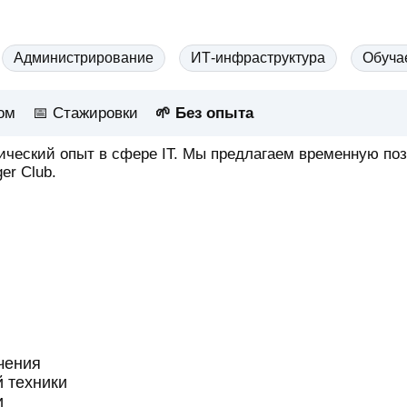
Администрирование
ИТ-инфраструктура
Обуча
ком
📅
Стажировки
🌱 Без опыта
тический опыт в сфере IT. Мы предлагаем временную п
er Club.
чения
 техники
и