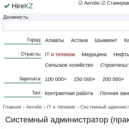
☑ Актобе
☑ Стажиров
Hire
KZ
Должность:
Город:
Алматы
Астана
Шымкент
К
Отрасль:
IT и телеком
Медицина
Нефть
Сельское хозяйство
Строительс
Зарплата:
100 000+
150 000+
200 000+
Тип:
Контрактная работа
Полная зан
Главная
›
Актобе
›
IT и телеком
›
Системный администр
Системный администратор (прак