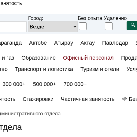
анятость
Город:
Без опыта
Удаленно
араганда
Актобе
Атырау
Актау
Павлодар
 и газ
Образование
Офисный персонал
Прод
тво
Транспорт и логистика
Туризм и отели
Усл
300 000+
500 000+
700 000+
ятость
Стажировки
Частичная занятость
🌱 Бе
дминистративного отдела
тдела