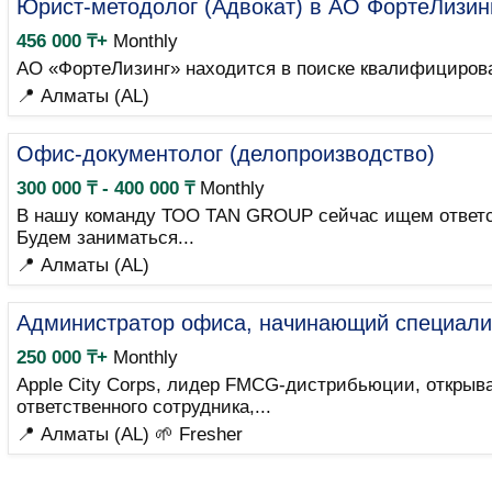
Юрист-методолог (Адвокат) в АО ФортеЛизин
456 000 ₸+
Monthly
АО «ФортеЛизинг» находится в поиске квалифицирова
📍 Алматы (AL)
Офис-документолог (делопроизводство)
300 000 ₸ - 400 000 ₸
Monthly
В нашу команду ТОО TAN GROUP сейчас ищем ответств
Будем заниматься...
📍 Алматы (AL)
Администратор офиса, начинающий специали
250 000 ₸+
Monthly
Apple City Corps, лидер FMCG-дистрибьюции, откры
ответственного сотрудника,...
📍 Алматы (AL)
🌱 Fresher