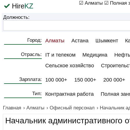
☑ Алматы
☑ Полная з
Hire
KZ
Должность:
Город:
Алматы
Астана
Шымкент
К
Отрасль:
IT и телеком
Медицина
Нефть
Сельское хозяйство
Строительс
Зарплата:
100 000+
150 000+
200 000+
Тип:
Контрактная работа
Полная зан
Главная
›
Алматы
›
Офисный персонал
›
Начальник а
Начальник административного о