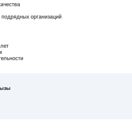
качества
к подрядных организаций
 лет
м
тельности
қызы