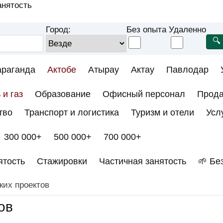
анятость
Город:
Без опыта
Удаленно
араганда
Актобе
Атырау
Актау
Павлодар
 и газ
Образование
Офисный персонал
Прод
тво
Транспорт и логистика
Туризм и отели
Усл
300 000+
500 000+
700 000+
ятость
Стажировки
Частичная занятость
🌱 Бе
ких проектов
ов