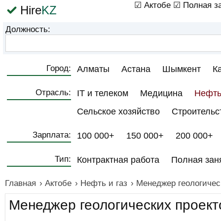
☑ Актобе
☑ Полная з
Hire
KZ
Должность:
Город:
Алматы
Астана
Шымкент
К
Отрасль:
IT и телеком
Медицина
Нефть
Сельское хозяйство
Строительс
Зарплата:
100 000+
150 000+
200 000+
Тип:
Контрактная работа
Полная зан
Главная
›
Актобе
›
Нефть и газ
›
Менеджер геологичес
Менеджер геологических проект