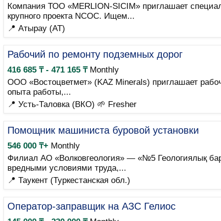
Компания ТОО «MERLION-SICIM» приглашает специали
крупного проекта NCOC. Ищем...
📍 Атырау (AT)
Рабочий по ремонту подземных дорог
416 685 ₸ - 471 165 ₸
Monthly
ООО «Востоцветмет» (KAZ Minerals) приглашает рабо
опыта работы,...
📍 Усть-Таловка (ВКО)
🌱 Fresher
Помощник машиниста буровой установки
546 000 ₸+
Monthly
Филиал АО «Волковгеология» — «№5 Геологиялық бар
вредными условиями труда,...
📍 Таукент (Туркестанская обл.)
Оператор-заправщик на АЗС Гелиос