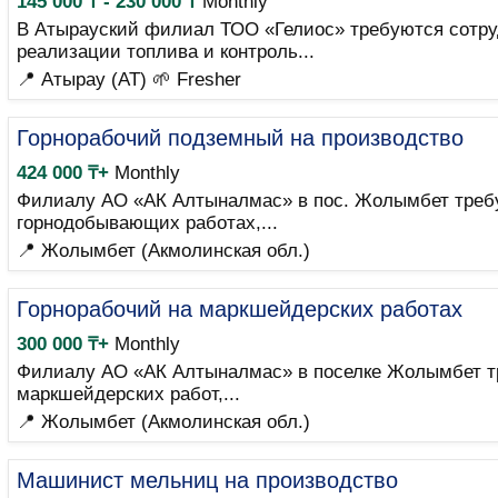
145 000 ₸ - 230 000 ₸
Monthly
В Атырауский филиал ТОО «Гелиос» требуются сотру
реализации топлива и контроль...
📍 Атырау (AT)
🌱 Fresher
Горнорабочий подземный на производство
424 000 ₸+
Monthly
Филиалу АО «АК Алтыналмас» в пос. Жолымбет требу
горнодобывающих работах,...
📍 Жолымбет (Акмолинская обл.)
Горнорабочий на маркшейдерских работах
300 000 ₸+
Monthly
Филиалу АО «АК Алтыналмас» в поселке Жолымбет тр
маркшейдерских работ,...
📍 Жолымбет (Акмолинская обл.)
Машинист мельниц на производство