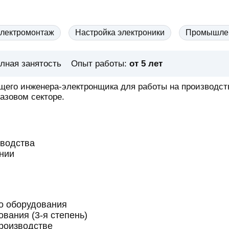
лектромонтаж
Настройка электроники
Промышлен
лная занятость
Опыт работы:
от 5 лет
щего инженера-электронщика для работы на производст
азовом секторе.
зводства
нии
го оборудования
вания (3-я степень)
производстве