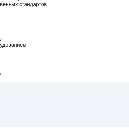
твенных стандартов
в
рудованием
а