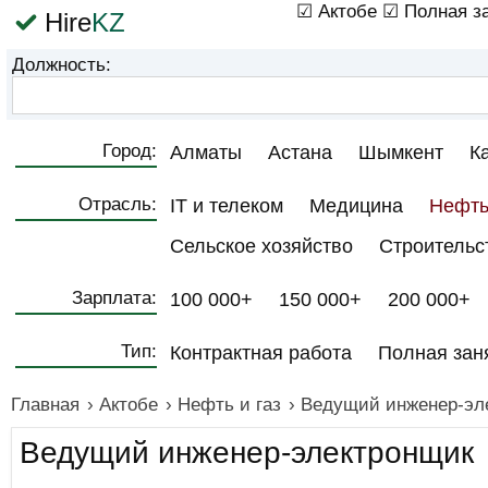
☑ Актобе
☑ Полная з
Hire
KZ
Должность:
Город:
Алматы
Астана
Шымкент
К
Отрасль:
IT и телеком
Медицина
Нефть
Сельское хозяйство
Строительс
Зарплата:
100 000+
150 000+
200 000+
Тип:
Контрактная работа
Полная зан
Главная
›
Актобе
›
Нефть и газ
›
Ведущий инженер-эл
Ведущий инженер-электронщик