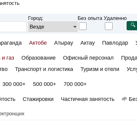
анятость
Город:
Без опыта
Удаленно
араганда
Актобе
Атырау
Актау
Павлодар
 и газ
Образование
Офисный персонал
Прод
тво
Транспорт и логистика
Туризм и отели
Усл
300 000+
500 000+
700 000+
ятость
Стажировки
Частичная занятость
🌱 Бе
ектронщик