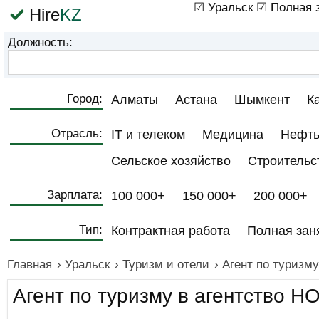
☑ Уральск
☑ Полная 
Hire
KZ
Должность:
Город:
Алматы
Астана
Шымкент
К
Отрасль:
IT и телеком
Медицина
Нефть
Сельское хозяйство
Строительс
Зарплата:
100 000+
150 000+
200 000+
Тип:
Контрактная работа
Полная зан
Главная
›
Уральск
›
Туризм и отели
›
Агент по туризм
Агент по туризму в агентство 