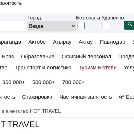
занятость
Город:
Без опыта
Удаленно
араганда
Актобе
Атырау
Актау
Павлодар
 и газ
Образование
Офисный персонал
Прод
тво
Транспорт и логистика
Туризм и отели
Усл
300 000+
500 000+
700 000+
ятость
Стажировки
Частичная занятость
🌱 Бе
у в агентство HOT TRAVEL
HOT TRAVEL