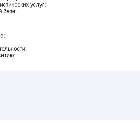
истических услуг;
 базе.
е;
тельности;
витию;