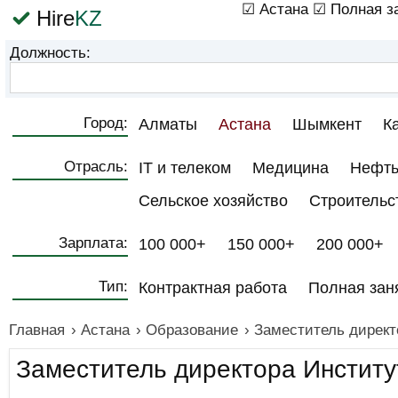
☑ Астана
☑ Полная з
Hire
KZ
Должность:
Город:
Алматы
Астана
Шымкент
К
Отрасль:
IT и телеком
Медицина
Нефть
Сельское хозяйство
Строительс
Зарплата:
100 000+
150 000+
200 000+
Тип:
Контрактная работа
Полная зан
Главная
›
Астана
›
Образование
›
Заместитель директ
Заместитель директора Инстит