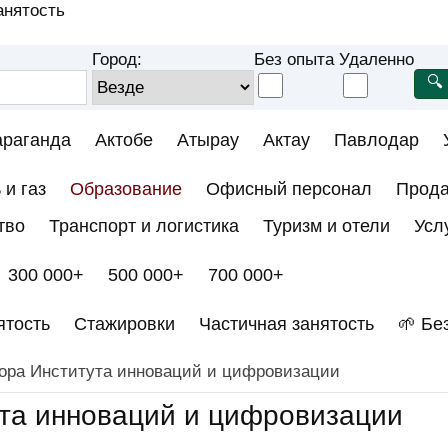
анятость
Город:
Без опыта
Удаленно
араганда
Актобе
Атырау
Актау
Павлодар
 и газ
Образование
Офисный персонал
Прод
тво
Транспорт и логистика
Туризм и отели
Усл
300 000+
500 000+
700 000+
ятость
Стажировки
Частичная занятость
🌱 Бе
ора Института инноваций и цифровизации
ута инноваций и цифровизации