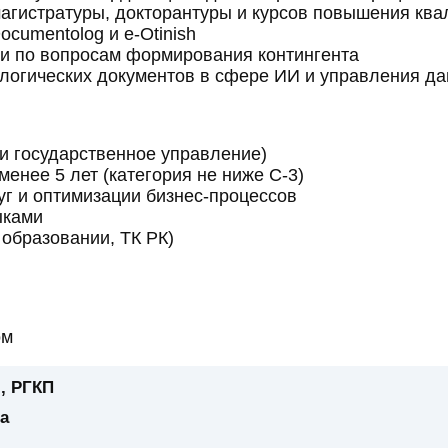
агистратуры, докторантуры и курсов повышения кв
cumentolog и e-Otinish
и по вопросам формирования контингента
ологических документов в сфере ИИ и управления д
ли государственное управление)
енее 5 лет (категория не ниже С-3)
уг и оптимизации бизнес-процессов
ыками
 образовании, ТК РК)
ом
, РГКП
а