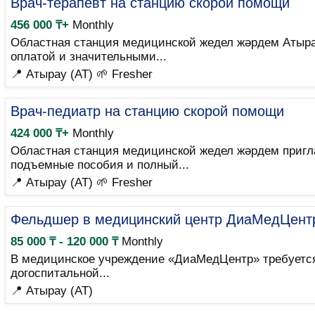
Врач-терапевт на станцию скорой помощи
456 000 ₸+
Monthly
Областная станция медицинской жедел жәрдем Атыра
оплатой и значительными...
📍 Атырау (AT)
🌱 Fresher
Врач-педиатр на станцию скорой помощи
424 000 ₸+
Monthly
Областная станция медицинской жедел жәрдем пригл
подъемные пособия и полный...
📍 Атырау (AT)
🌱 Fresher
Фельдшер в медицинский центр ДиаМедЦент
85 000 ₸ - 120 000 ₸
Monthly
В медицинское учреждение «ДиаМедЦентр» требуется
догоспитальной...
📍 Атырау (AT)