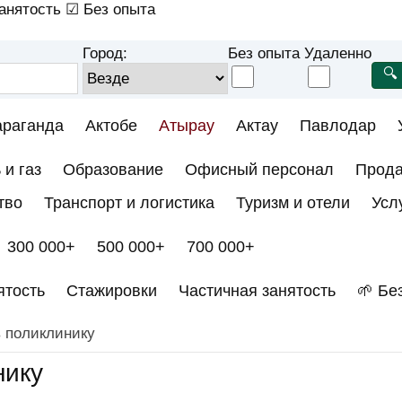
анятость
☑ Без опыта
Город:
Без опыта
Удаленно
араганда
Актобе
Атырау
Актау
Павлодар
 и газ
Образование
Офисный персонал
Прод
тво
Транспорт и логистика
Туризм и отели
Усл
300 000+
500 000+
700 000+
ятость
Стажировки
Частичная занятость
🌱 Бе
в поликлинику
нику