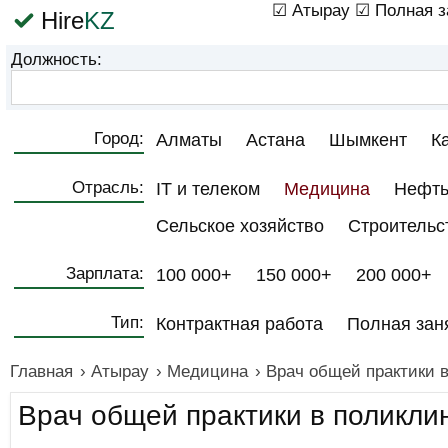
☑ Атырау
☑ Полная з
Hire
KZ
Должность:
Город:
Алматы
Астана
Шымкент
К
Отрасль:
IT и телеком
Медицина
Нефть
Сельское хозяйство
Строительс
Зарплата:
100 000+
150 000+
200 000+
Тип:
Контрактная работа
Полная зан
Главная
›
Атырау
›
Медицина
›
Врач общей практики 
Врач общей практики в поликли