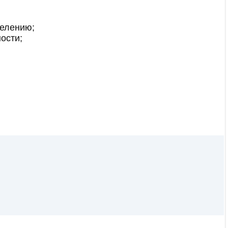
селению;
ости;
;