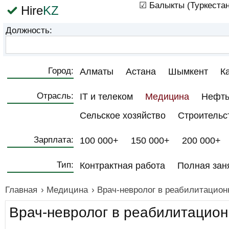
☑ Балыкты (Туркестан
Hire
KZ
Должность:
Город:
Алматы
Астана
Шымкент
К
Отрасль:
IT и телеком
Медицина
Нефть
Сельское хозяйство
Строительс
Зарплата:
100 000+
150 000+
200 000+
Тип:
Контрактная работа
Полная зан
Главная
›
Медицина
›
Врач-невролог в реабилитацион
Врач-невролог в реабилитацион