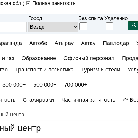
ская обл.)
☑ Полная занятость
Город:
Без опыта
Удаленно
араганда
Актобе
Атырау
Актау
Павлодар
 и газ
Образование
Офисный персонал
Прод
тво
Транспорт и логистика
Туризм и отели
Усл
300 000+
500 000+
700 000+
ятость
Стажировки
Частичная занятость
🌱 Бе
ный центр
ный центр