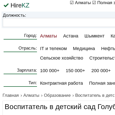
☑ Алматы
☑ Полная з
Hire
KZ
Должность:
Город:
Алматы
Астана
Шымкент
К
Отрасль:
IT и телеком
Медицина
Нефть
Сельское хозяйство
Строительс
Зарплата:
100 000+
150 000+
200 000+
Тип:
Контрактная работа
Полная зан
Главная
›
Алматы
›
Образование
›
Воспитатель в детс
Воспитатель в детский сад Голу