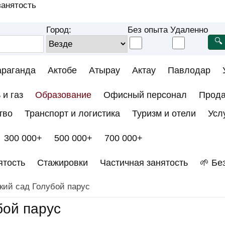
анятость
Город:
Без опыта
Удаленно
араганда
Актобе
Атырау
Актау
Павлодар
 и газ
Образование
Офисный персонал
Прод
тво
Транспорт и логистика
Туризм и отели
Усл
300 000+
500 000+
700 000+
ятость
Стажировки
Частичная занятость
🌱 Бе
кий сад Голубой парус
бой парус