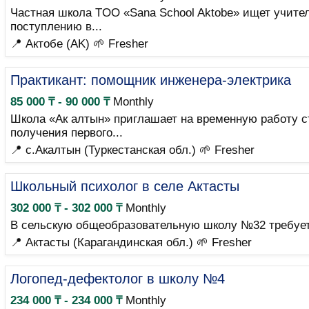
Частная школа TOO «Sana School Aktobe» ищет учите
поступлению в...
📍 Актобе (AK)
🌱 Fresher
Практикант: помощник инженера-электрика
85 000 ₸ - 90 000 ₸
Monthly
Школа «Ак алтын» приглашает на временную работу с
получения первого...
📍 с.Акалтын (Туркестанская обл.)
🌱 Fresher
Школьный психолог в селе Актасты
302 000 ₸ - 302 000 ₸
Monthly
В сельскую общеобразовательную школу №32 требует
📍 Актасты (Карагандинская обл.)
🌱 Fresher
Логопед-дефектолог в школу №4
234 000 ₸ - 234 000 ₸
Monthly