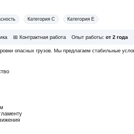
асность
Категория C
Категория E
ика
📅
Контрактная работа
Опыт работы:
от 2 года
ровки опасных грузов. Мы предлагаем стабильные усло
ство
м
гламенту
вижения