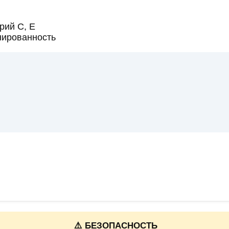
рий C, E
нированность
⚠️ БЕЗОПАСНОСТЬ