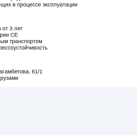
ющих в процессе эксплуатации
 от 3 лет
ории CE
ным транспортом
рессоустойчивость
агамбетова, 61/1
грузами