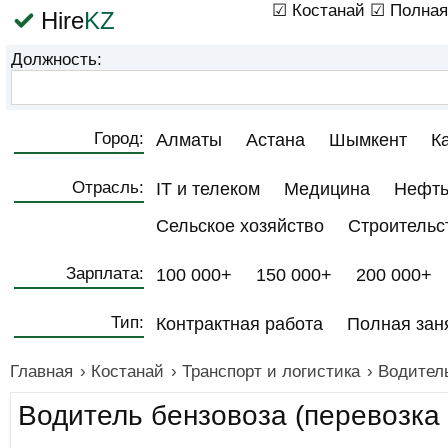
☑ Костанай
☑ Полная
Hire
KZ
Должность:
Город:
Алматы
Астана
Шымкент
К
Отрасль:
IT и телеком
Медицина
Нефть
Сельское хозяйство
Строительс
Зарплата:
100 000+
150 000+
200 000+
Тип:
Контрактная работа
Полная зан
Главная
›
Костанай
›
Транспорт и логистика
›
Водитель
Водитель бензовоза (перевозка