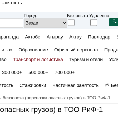
 занятость
Город:
Без опыта
Удаленно
араганда
Актобе
Атырау
Актау
Павлодар
 и газ
Образование
Офисный персонал
Прод
тво
Транспорт и логистика
Туризм и отели
Усл
300 000+
500 000+
700 000+
ятость
Стажировки
Частичная занятость
🌱 Бе
 бензовоза (перевозка опасных грузов) в ТОО РиФ-1
 опасных грузов) в ТОО РиФ-1