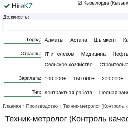
☑ Кызылорда (Кызыло
Hire
KZ
Должность:
Город:
Алматы
Астана
Шымкент
К
Отрасль:
IT и телеком
Медицина
Нефть
Сельское хозяйство
Строительс
Зарплата:
100 000+
150 000+
200 000+
Тип:
Контрактная работа
Полная зан
Главная
›
Производство
›
Техник-метролог (Контроль к
Техник-метролог (Контроль каче