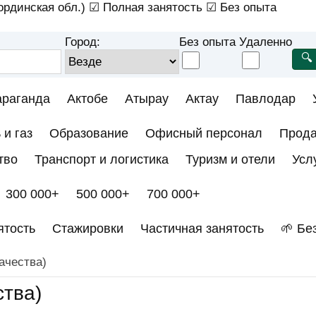
рдинская обл.)
☑ Полная занятость
☑ Без опыта
Город:
Без опыта
Удаленно
араганда
Актобе
Атырау
Актау
Павлодар
 и газ
Образование
Офисный персонал
Прод
тво
Транспорт и логистика
Туризм и отели
Усл
300 000+
500 000+
700 000+
ятость
Стажировки
Частичная занятость
🌱 Бе
ачества)
ства)