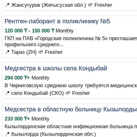
📍 Жансугуров (Жетысуская обл.)
🌱 Fresher
Рентген-лаборант в поликлинику №5
120 000 ₸ - 150 000 ₸
Monthly
ГКП на ПХВ «Городская поликлиника № 5» приглашает
профильного среднего...
📍 Тараз (ZH)
🌱 Fresher
Медсестра в школы села Кондыбай
294 000 ₸+
Monthly
В Черниговскую среднюю школу требуется медицинска
📍 село Кондыбай (СКО)
🌱 Fresher
Медсестра в областную больницу Кызылорды
233 000 ₸+
Monthly
Кызылординская областная инфекционная больница пр
📍 Кызылорда (Кызылординская обл.)