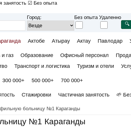
я занятость
☑ Без опыта
Город:
Без опыта
Удаленно
араганда
Актобе
Атырау
Актау
Павлодар
 и газ
Образование
Офисный персонал
Прод
тво
Транспорт и логистика
Туризм и отели
Усл
300 000+
500 000+
700 000+
ятость
Стажировки
Частичная занятость
🌱 Бе
офильную больницу №1 Караганды
льницу №1 Караганды