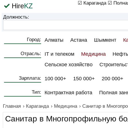
☑ Караганда
☑ Полна
Hire
KZ
Должность:
Город:
Алматы
Астана
Шымкент
К
Отрасль:
IT и телеком
Медицина
Нефть
Сельское хозяйство
Строительс
Зарплата:
100 000+
150 000+
200 000+
Тип:
Контрактная работа
Полная зан
Главная
›
Караганда
›
Медицина
›
Санитар в Многопр
Санитар в Многопрофильную бо