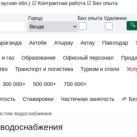
ауская обл.)
☑ Контрактная работа
☑ Без опыта
Город:
Без опыта
Удаленно
араганда
Актобе
Атырау
Актау
Павлодар
 и газ
Образование
Офисный персонал
Прод
тво
Транспорт и логистика
Туризм и отели
Усл
300 000+
500 000+
700 000+
ятость
Стажировки
Частичная занятость
🌱 Бе
истем водоснабжения
 водоснабжения