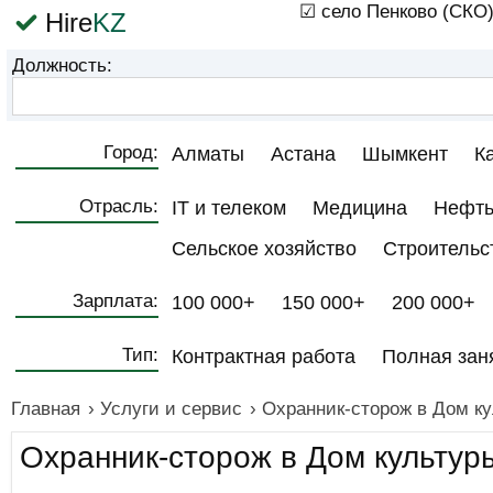
☑ село Пенково (СКО
Hire
KZ
Должность:
Город:
Алматы
Астана
Шымкент
К
Отрасль:
IT и телеком
Медицина
Нефть
Сельское хозяйство
Строительс
Зарплата:
100 000+
150 000+
200 000+
Тип:
Контрактная работа
Полная зан
Главная
›
Услуги и сервис
›
Охранник-сторож в Дом ку
Охранник-сторож в Дом культуры