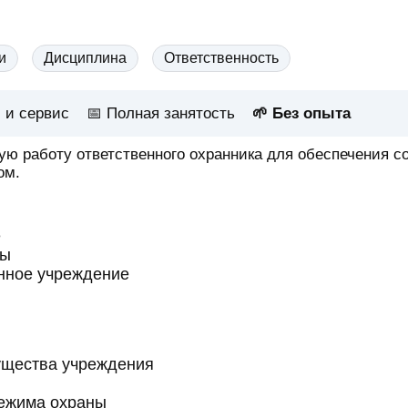
и
Дисциплина
Ответственность
 и сервис
📅
Полная занятость
🌱 Без опыта
ую работу ответственного охранника для обеспечения 
ом.
е
ты
нное учреждение
ущества учреждения
ежима охраны