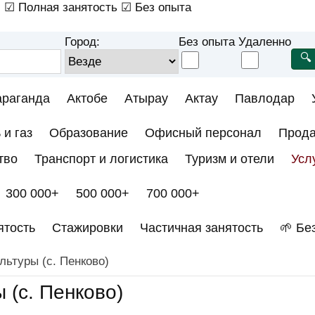
)
☑ Полная занятость
☑ Без опыта
Город:
Без опыта
Удаленно
араганда
Актобе
Атырау
Актау
Павлодар
 и газ
Образование
Офисный персонал
Прод
тво
Транспорт и логистика
Туризм и отели
Усл
300 000+
500 000+
700 000+
ятость
Стажировки
Частичная занятость
🌱 Бе
льтуры (с. Пенково)
 (с. Пенково)