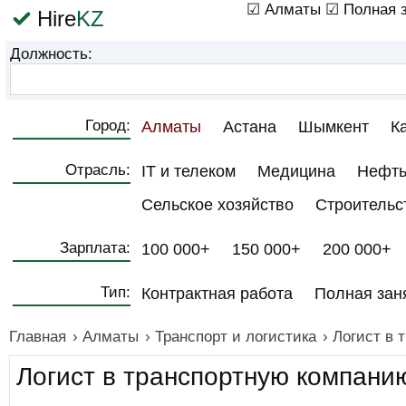
☑ Алматы
☑ Полная з
Hire
KZ
Должность:
Город:
Алматы
Астана
Шымкент
К
Отрасль:
IT и телеком
Медицина
Нефть
Сельское хозяйство
Строительс
Зарплата:
100 000+
150 000+
200 000+
Тип:
Контрактная работа
Полная зан
Главная
›
Алматы
›
Транспорт и логистика
›
Логист в 
Логист в транспортную компани