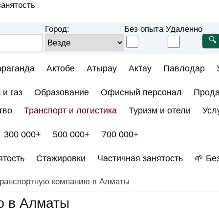
анятость
Город:
Без опыта
Удаленно
араганда
Актобе
Атырау
Актау
Павлодар
 и газ
Образование
Офисный персонал
Прод
тво
Транспорт и логистика
Туризм и отели
Усл
300 000+
500 000+
700 000+
ятость
Стажировки
Частичная занятость
🌱 Бе
транспортную компанию в Алматы
ю в Алматы