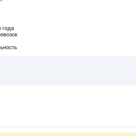
о года
ревозок
ьность