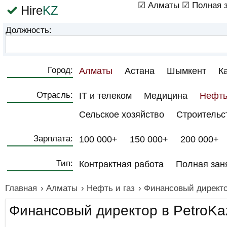
☑ Алматы
☑ Полная з
Hire
KZ
Должность:
Город:
Алматы
Астана
Шымкент
К
Отрасль:
IT и телеком
Медицина
Нефть
Сельское хозяйство
Строительс
Зарплата:
100 000+
150 000+
200 000+
Тип:
Контрактная работа
Полная зан
Главная
›
Алматы
›
Нефть и газ
›
Финансовый директо
Финансовый директор в PetroKa