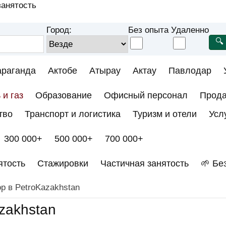
анятость
Город:
Без опыта
Удаленно
араганда
Актобе
Атырау
Актау
Павлодар
 и газ
Образование
Офисный персонал
Прод
тво
Транспорт и логистика
Туризм и отели
Усл
300 000+
500 000+
700 000+
ятость
Стажировки
Частичная занятость
🌱 Бе
р в PetroKazakhstan
zakhstan