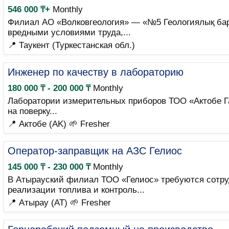
546 000 ₸+
Monthly
Филиал АО «Волковгеология» — «№5 Геологиялық бар
вредными условиями труда,...
📍 Таукент (Туркестанская обл.)
Инженер по качеству в лабораторию
180 000 ₸ - 200 000 ₸
Monthly
Лаборатории измерительных приборов ТОО «Актобе Га
на поверку...
📍 Актобе (AK)
🌱 Fresher
Оператор-заправщик на АЗС Гелиос
145 000 ₸ - 230 000 ₸
Monthly
В Атырауский филиал ТОО «Гелиос» требуются сотру
реализации топлива и контроль...
📍 Атырау (AT)
🌱 Fresher