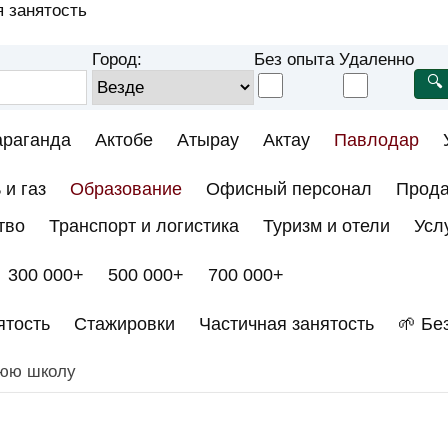
 занятость
Город:
Без опыта
Удаленно
араганда
Актобе
Атырау
Актау
Павлодар
 и газ
Образование
Офисный персонал
Прод
тво
Транспорт и логистика
Туризм и отели
Усл
300 000+
500 000+
700 000+
ятость
Стажировки
Частичная занятость
🌱 Бе
нюю школу