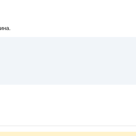
.
ина.