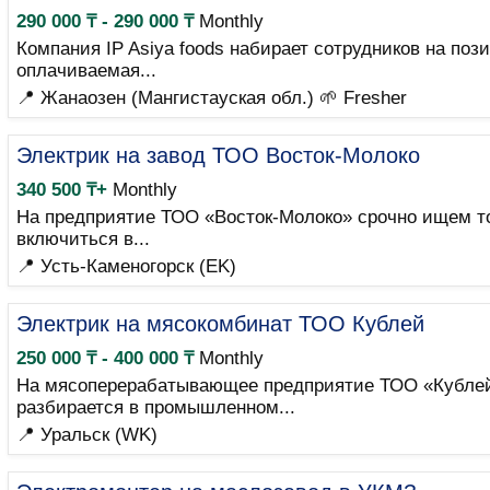
290 000 ₸ - 290 000 ₸
Monthly
Компания IP Asiya foods набирает сотрудников на п
оплачиваемая...
📍 Жанаозен (Мангистауская обл.)
🌱 Fresher
Электрик на завод ТОО Восток-Молоко
340 500 ₸+
Monthly
На предприятие ТОО «Восток-Молоко» срочно ищем тол
включиться в...
📍 Усть-Каменогорск (EK)
Электрик на мясокомбинат ТОО Кублей
250 000 ₸ - 400 000 ₸
Monthly
На мясоперерабатывающее предприятие ТОО «Кублей» 
разбирается в промышленном...
📍 Уральск (WK)