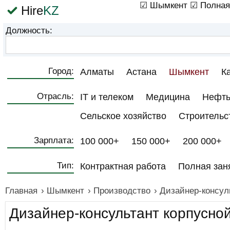
☑ Шымкент
☑ Полная
Hire
KZ
Должность:
Город:
Алматы
Астана
Шымкент
К
Отрасль:
IT и телеком
Медицина
Нефть
Сельское хозяйство
Строительс
Зарплата:
100 000+
150 000+
200 000+
Тип:
Контрактная работа
Полная зан
Главная
›
Шымкент
›
Производство
›
Дизайнер-консул
Дизайнер-консультант корпусно