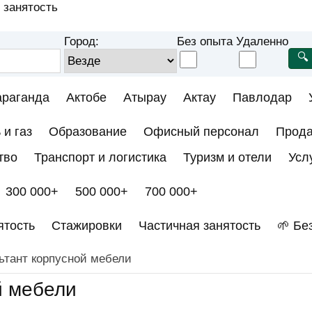
 занятость
Город:
Без опыта
Удаленно
араганда
Актобе
Атырау
Актау
Павлодар
 и газ
Образование
Офисный персонал
Прод
тво
Транспорт и логистика
Туризм и отели
Усл
300 000+
500 000+
700 000+
ятость
Стажировки
Частичная занятость
🌱 Бе
ьтант корпусной мебели
й мебели